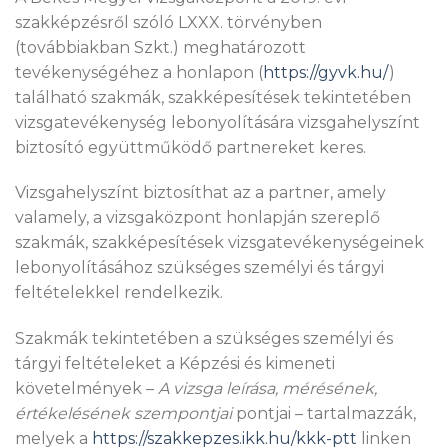
szakképzésről szóló LXXX. törvényben
(továbbiakban Szkt.) meghatározott
tevékenységéhez a honlapon (
https://gyvk.hu/
)
található szakmák, szakképesítések tekintetében
vizsgatevékenység lebonyolítására vizsgahelyszínt
biztosító együttműködő partnereket keres.
Vizsgahelyszínt biztosíthat az a partner, amely
valamely, a vizsgaközpont honlapján szereplő
szakmák, szakképesítések vizsgatevékenységeinek
lebonyolításához szükséges személyi és tárgyi
feltételekkel rendelkezik.
Szakmák tekintetében a szükséges személyi és
tárgyi feltételeket a Képzési és kimeneti
követelmények –
A vizsga leírása, mérésének,
értékelésének szempontjai
pontjai – tartalmazzák,
melyek a
https://szakkepzes.ikk.hu/kkk-ptt
linken