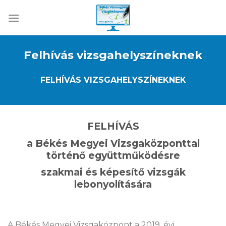
Skip
to
content
Felhívás vizsgahelyszíneknek
FELHÍVÁS VIZSGAHELYSZÍNEKNEK
FELHÍVÁS
a Békés Megyei Vizsgaközponttal
történő együttműködésre
szakmai és képesítő vizsgák
lebonyolítására
A Békés Megyei Vizsgaközpont a 2019. évi