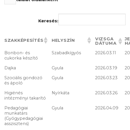
Keresés:
VIZSGA
J
SZAKKÉPESÍTÉS
HELYSZÍN
DÁTUMA
H
Bonbon- és
Szabadkígyós
2026.03.11
20
cukorka készítő
Dajka
Gyula
2026.03.19
20
Szociális gondozó
Gyula
2026.03.23
20
és ápoló
Higiénés
Nyírkáta
2026.03.26
20
intézményi takarító
Pedagógiai
Gyula
2026.04.09
20
munkatárs
(Gyógypedagógiai
asszisztens)