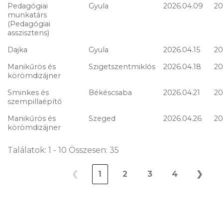
Pedagógiai
Gyula
2026.04.09
20
munkatárs
(Pedagógiai
asszisztens)
Dajka
Gyula
2026.04.15
20
Manikűrös és
Szigetszentmiklós
2026.04.18
20
körömdizájner
Sminkes és
Békéscsaba
2026.04.21
20
szempillaépítő
Manikűrös és
Szeged
2026.04.26
20
körömdizájner
Találatok: 1 - 10 Összesen: 35
❮
1
2
3
4
❯