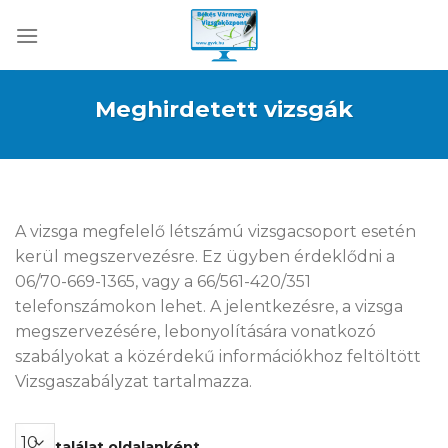
Skip
to
content
Meghirdetett vizsgák
A vizsga megfelelő létszámú vizsgacsoport esetén
kerül megszervezésre. Ez ügyben érdeklődni a
06/70-669-1365, vagy a 66/561-420/351
telefonszámokon lehet. A jelentkezésre, a vizsga
megszervezésére, lebonyolítására vonatkozó
szabályokat a közérdekű információkhoz feltöltött
Vizsgaszabályzat tartalmazza.
találat oldalanként