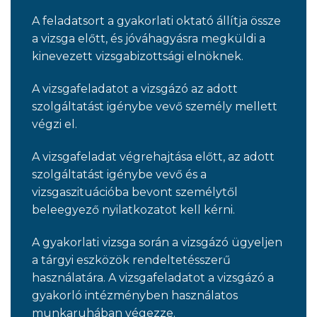
A feladatsort a gyakorlati oktató állítja össze
a vizsga előtt, és jóváhagyásra megküldi a
kinevezett vizsgabizottsági elnöknek.
A vizsgafeladatot a vizsgázó az adott
szolgáltatást igénybe vevő személy mellett
végzi el.
A vizsgafeladat végrehajtása előtt, az adott
szolgáltatást igénybe vevő és a
vizsgaszituációba bevont személytől
beleegyező nyilatkozatot kell kérni.
A gyakorlati vizsga során a vizsgázó ügyeljen
a tárgyi eszközök rendeltetésszerű
használatára. A vizsgafeladatot a vizsgázó a
gyakorló intézményben használatos
munkaruhában végezze.