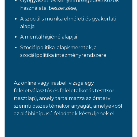
Gyógyászati és kényelmi segédeszközök
használata, beszerzése,
A szociális munka elméleti és gyakorlati
alapjai
A mentálhigiéné alapjai
Szociálpolitikai alapismeretek, a
szociálpolitika intézményrendszere
Az online vagy írásbeli vizsga egy
feleletválasztós és feleletalkotós tesztsor
(tesztlap), amely tartalmazza az óraterv
szerinti összes témakör anyagát, amelyekből
az alábbi típusú feladatok készüljenek el.