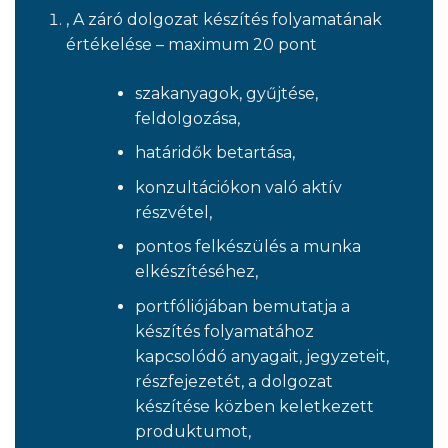
, A záró dolgozat készítés folyamatának
értékelése – maximum 20 pont
szakanyagok, gyűjtése,
feldolgozása,
határidők betartása,
konzultációkon való aktív
részvétel,
pontos felkészülés a munka
elkészítéséhez,
portfóliójában bemutatja a
készítés folyamatához
kapcsolódó anyagait, jegyzeteit,
részfejezetét, a dolgozat
készítése közben keletkezett
produktumot,