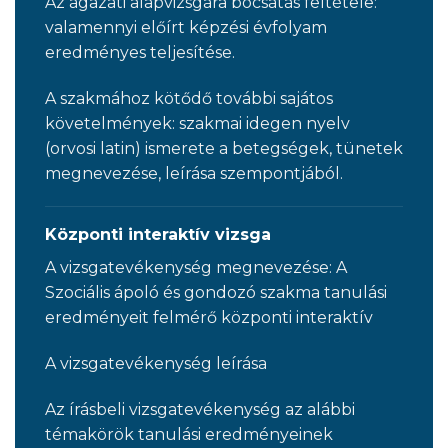
Az ágazati alapvizsgára bocsátás feltétele:
valamennyi előírt képzési évfolyam
eredményes teljesítése.
A szakmához kötődő további sajátos
követelmények: szakmai idegen nyelv
(orvosi latin) ismerete a betegségek, tünetek
megnevezése, leírása szempontjából.
Központi interaktív vizsga
A vizsgatevékenység megnevezése: A
Szociális ápoló és gondozó szakma tanulási
eredményeit felmérő központi interaktív
A vizsgatevékenység leírása
Az írásbeli vizsgatevékenység az alábbi
témakörök tanulási eredményeinek