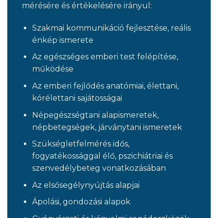
mérésére és értékelésére irányul:
Szakmai kommunikáció fejlesztése, reális
énkép ismerete
Az egészséges emberi test felépítése,
működése
Az emberi fejlődés anatómiai, élettani,
kórélettani sajátosságai
Népegészségtani alapismeretek,
népbetegségek, járványtani ismeretek
Szükségletfelmérés idős,
fogyatékossággal élő, pszichiátriai és
szenvedélybeteg vonatkozásában
Az elsősegélynyújtás alapjai
Ápolási, gondozási alapok