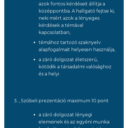
azok fontos kérdéseit állítja a
középpontba. A hallgató fejtse ki,
neki miért azok a lényeges
kérdések a témával
kapcsolatban,
témához tartozó szaknyelv
alapfogalmait helyesen használja,
a záró dolgozat életszerű,
kötődik a társadalmi valósághoz
és a helyi
, Szóbeli prezentáció maximum 10 pont
a záró dolgozat lényegi
elemeinek és az egyéni munka