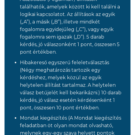
találhatók, amelyek között ki kell találni a
logikai kapcsolatot. Az állítások az egyik
(„A”), a másik („B”), illetve mindkét
fogalomra egyidejűleg („C”), vagy egyik
fogalomra sem igazak („D”). 5 darab
kérdés, jó válaszonként 1 pont, összesen 5
pont értékben.
Hibakereső egyszerű feleletválasztás
(Négy meghatározás tartozik egy
kérdéshez, melyek közül az egyik
helytelen állítást tartalmaz. A helytelen
válasz betűjelét kell bekarikázni.) 10 darab
kérdés, jó válasz esetén kérdésenként 1
pont, összesen 10 pont értékben.
Mondat kiegészítés (A Mondat kiegészítés
feladatban öt olyan mondat olvasható,
melynek egy-egy szava helyett pontok