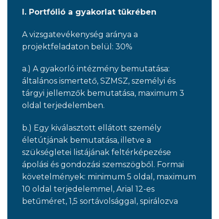
I. Portfólió a gyakorlat tükrében
A vizsgatevékenység aránya a
projektfeladaton belül: 30%
a.) A gyakorló intézmény bemutatása:
általános ismertető, SZMSZ, személyi és
tárgyi jellemzők bemutatása, maximum 3
oldal terjedelemben.
b.) Egy kiválasztott ellátott személy
életútjának bemutatása, illetve a
szükségletei listájának feltérképezése
ápolási és gondozási szemszögből. Formai
követelmények: minimum 5 oldal, maximum
10 oldal terjedelemmel, Arial 12-es
betűméret, 1,5 sortávolsággal, spirálozva