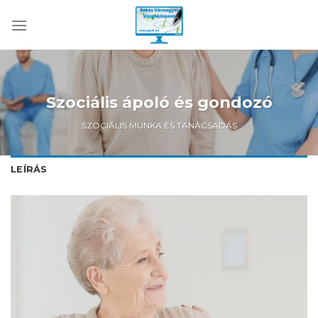
Skip
to
content
Szociális ápoló és gondozó
SZOCIÁLIS MUNKA ÉS TANÁCSADÁS
LEÍRÁS