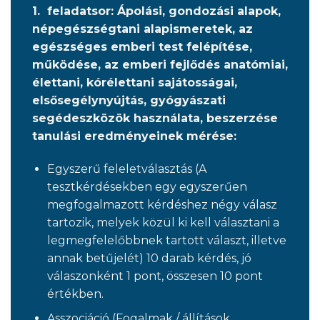
1. feladatsor: Ápolási, gondozási alapok,
népegészségtani alapismeretek, az
egészséges emberi test felépítése,
működése, az emberi fejlődés anatómiai,
élettani, kórélettani sajátosságai,
elsősegélynyújtás, gyógyászati
segédeszközök használata, beszerzése
tanulási eredményeinek mérése:
Egyszerű feleletválasztás (A
tesztkérdésekben egy egyszerűen
megfogalmazott kérdéshez négy válasz
tartozik, melyek közül ki kell választani a
legmegfelelőbbnek tartott választ, illetve
annak betűjelét) 10 darab kérdés, jó
válaszonként 1 pont, összesen 10 pont
értékben.
Asszociáció (Fogalmak / állítások