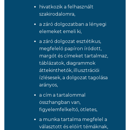
hivatkozik a felhasznált
szakirodalomra,
a záró dolgozatban a lényegi
elemeket emeli ki,
a záró dolgozat esztétikus,
megfelelő papíron íródott,
margót és címeket tartalmaz,
táblázatok, diagrammok
áttekinthetők, illusztrációi
ízlésesek, a dolgozat tagolása
arányos,
a cím a tartalommal
összhangban van,
figyelemfelkeltő, ötletes,
a munka tartalma megfelel a
választott és előírt témáknak,