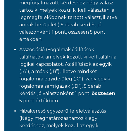
megfogalmazott kérdéshez négy válasz
tartozik, melyek közül ki kell választani a
legmegfelelőbbnek tartott választ, illetve
annak betűjelét.) 5 darab kérdés, jó
válaszonként 1 pont, összesen 5 pont
értékben.
Asszociáció (Fogalmak / állítások
találhatók, amelyek között ki kell találni a
logikai kapcsolatot. Az állítások az egyik
(„A”), a másik („B”), illetve mindkét
fogalomra egyidejűleg („C”), vagy egyik
fogalomra sem igazak („D”). 5 darab
kérdés, jó válaszonként 1 pont,
összesen
5 pont értékben.
Hibakereső egyszerű feleletválasztás
(Négy meghatározás tartozik egy
kérdéshez, melyek közül az egyik