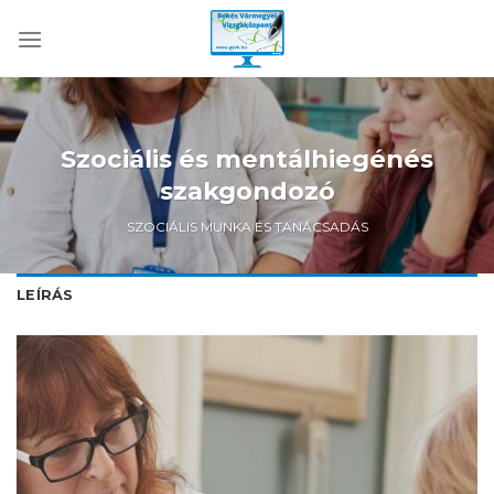
Skip
to
content
Szociális és mentálhiegénés
szakgondozó
SZOCIÁLIS MUNKA ÉS TANÁCSADÁS
LEÍRÁS