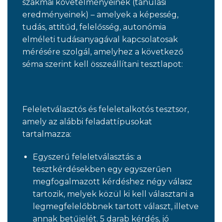
szakmai követelményeinek (tanulási
eredményeinek) – amelyek a képesség,
tudás, attitűd, felelősség, autonómia
elméleti tudásanyagával kapcsolatosak
mérésére szolgál, amelyhez a következő
séma szerint kell összeállítani tesztlapot:
Feleletválasztós és feleletalkotós tesztsor,
amely az alábbi feladattípusokat
tartalmazza:
Egyszerű feleletválasztás: a
tesztkérdésekben egy egyszerűen
megfogalmazott kérdéshez négy válasz
tartozik, melyek közül ki kell választani a
legmegfelelőbbnek tartott választ, illetve
annak betűjelét. 5 darab kérdés, jó