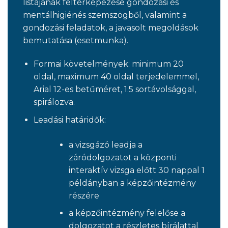
listájának feltérképezése gondozási és
mentálhigiénés szemszögből, valamint a
gondozási feladatok, a javasolt megoldások
bemutatása (esetmunka).
Formai követelmények: minimum 20
oldal, maximum 40 oldal terjedelemmel,
Arial 12-es betűméret, 1.5 sortávolsággal,
spirálozva.
Leadási határidők:
a vizsgázó leadja a
záródolgozatot a központi
interaktív vizsga előtt 30 nappal 1
példányban a képzőintézmény
részére
a képzőintézmény felelőse a
dolgozatot a részletes bírálattal