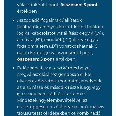
válaszonként 1 pont,
összesen: 5 pont
értékben.
Asszociáció: fogalmak / állítások
találhatók, amelyek között ki kell találni a
logikai kapcsolatot. Az állítások egyik („A”),
a másik („B”), mindkét („C”), illetve egyik
fogalomra sem („D”) vonatkozhatnak. 5
darab kérdés, jó válaszonként 1 pont,
összesen: 5 pont
értékben.
Relációanalízis: a tesztkérdés helyes
megválaszolásához gondosan el kell
olvasni az összetett mondatot, amelynek
az első része és második része is egy-egy
igaz vagy hamis állítást tartalmaz.
Mindezek figyelembevételével az
összefüggéselemző, illetve reláció analízis
típusú tesztkérdésekben öt kombináció